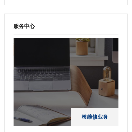
服务中心
检维修业务