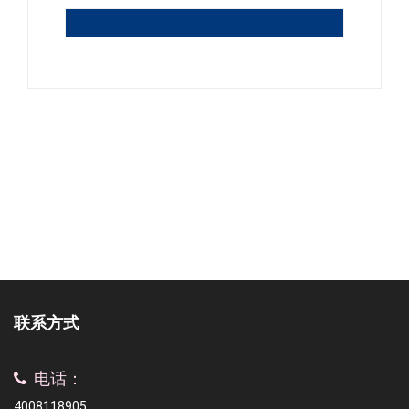
联系方式
电话：
4008118905